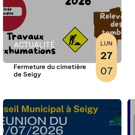
LUN
ACTUALITÉ
27
La procédure de reprise des concessions
Fermeture du cimetière
se poursuit entre les...
07
de Seigy
Lire la suite