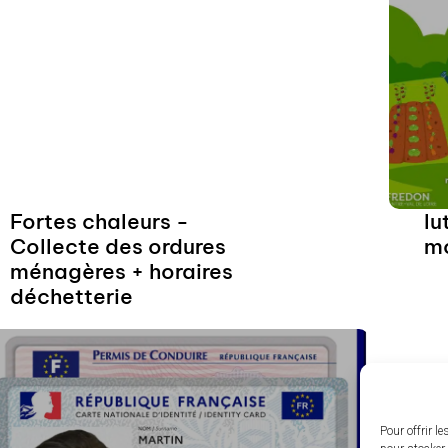
Le
vi
Fortes chaleurs -
lu
Collecte des ordures
mo
Horaires des déchèteries (du 18 juin au
Li
ménagères + horaires
31 août) Lundi,...
déchetterie
Lire la suite
Pour offrir l