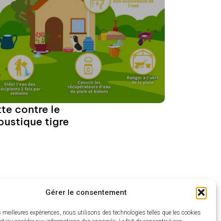
cteur
déo
tte contre le
00:00
00:15
ustique tigre
re la suite
Gérer le consentement
es meilleures expériences, nous utilisons des technologies telles que les cookies