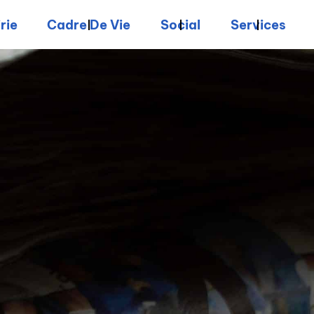
rie
Cadre De Vie
Social
Services