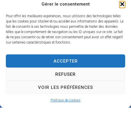
2
Gérer le consentement
1
R
Pour offrir les meilleures expériences, nous utilisons des technologies telles
u
que les cookies pour stocker et/ou accéder aux informations des appareils. Le
fait de consentir à ces technologies nous permettra de traiter des données
e
telles que le comportement de navigation ou les ID uniques sur ce site. Le fait
M
de ne pas consentir ou de retirer son consentement peut avoir un effet négatif
sur certaines caractéristiques et fonctions.
a
r
c
ACCEPTER
e
l
REFUSER
C
VOIR LES PRÉFÉRENCES
o
t
Politique de cookies
t
e
r
e