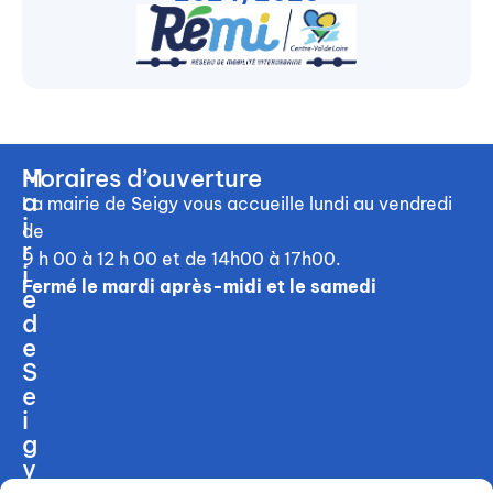
M
Horaires d’ouverture
a
La mairie de Seigy vous accueille
lundi au vendredi
i
de
r
9 h 00 à 12 h 00
et de 14h00 à 17h00.
i
Fermé le mardi après-midi et le samedi
e
d
e
S
e
i
g
y