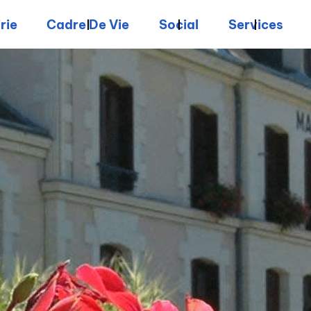
rie
Cadre De Vie
Social
Services