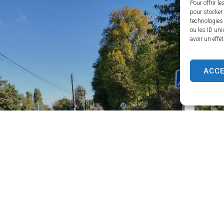
Pour offrir l
pour stocker 
technologies
ou les ID uni
avoir un effe
ACC