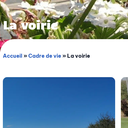
La voirie
Accueil
»
Cadre de vie
»
La voirie