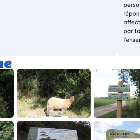
person
répon
affect
par to
l’ens
ue