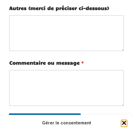
Autres (merci de préciser ci-dessous)
o
Commentaire ou message
*
u
s
u
r
f
i
g
u
r
a
Envoyer ma demande
n
Gérer le consentement
t