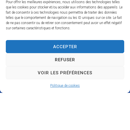
Pour offrir les meilleures expériences, nous utilisons des technologies telles
que les cookies pour stocker et/ou accéder aux informations des appareils. Le
fait de consentir à ces technologies nous permettra de traiter des données
telles que le comportement de navigation ou les ID uniques sur ce site. Le fait
de ne pas consentir ou de retirer son consentement peut avoir un effet négatif
M
Horaires d’ouverture
sur certaines caractéristiques et fonctions.
a
La mairie de Seigy vous accueille
lundi au vendredi
i
de
r
ACCEPTER
9 h 00 à 12 h 00
et de 14h00 à 17h00.
i
Fermé le mardi après-midi et le samedi
e
REFUSER
d
e
VOIR LES PRÉFÉRENCES
S
e
Politique de cookies
i
g
y
2
1
R