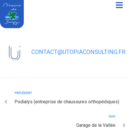
contenu
principal
Chic’occase (magasin de meubles et
brocante)
CONTACT@UTOPIACONSULTING.FR
PRÉCÉDENT
Podialys (entreprise de chaussures orthopédiques)
SUIV
Garage de la Vallée