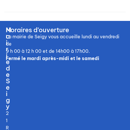
M
Horaires d’ouverture
a
La mairie de Seigy vous accueille
lundi au vendredi
i
de
r
9 h 00 à 12 h 00
et de 14h00 à 17h00.
i
Fermé le mardi après-midi et le samedi
e
d
e
S
e
i
g
y
2
1
R