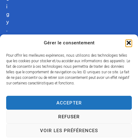
i
g
y
.
c
Gérer le consentement
o
m
Pour offrir les meilleures expériences, nous utilisons des technologies telles
02
que les cookies pour stocker et/ou accéder aux informations des appareils. Le
fait de consentir à ces technologies nous permettra de traiter des données
54
telles que le comportement de navigation ou les ID uniques sur ce site. Le fait
75
de ne pas consentir ou de retirer son consentement peut avoir un effet négatif
12
sur certaines caractéristiques et fonctions.
31
Nous
ACCEPTER
contacter
REFUSER
Acce
Mentio
Confid
Données
Plan
© 2024
VOIR LES PRÉFÉRENCES
ssibili
ns
entialit
personnell
du
Propulsé par