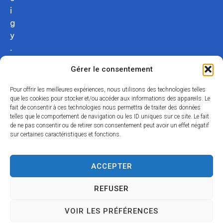
i
g
y
.
c
Gérer le consentement
o
m
Pour offrir les meilleures expériences, nous utilisons des technologies telles
02
que les cookies pour stocker et/ou accéder aux informations des appareils. Le
fait de consentir à ces technologies nous permettra de traiter des données
54
telles que le comportement de navigation ou les ID uniques sur ce site. Le fait
75
de ne pas consentir ou de retirer son consentement peut avoir un effet négatif
12
sur certaines caractéristiques et fonctions.
31
Nous
ACCEPTER
contacter
REFUSER
Acce
Mentio
Confid
Données
Plan
© 2024
VOIR LES PRÉFÉRENCES
ssibili
ns
entialit
personnell
du
Propulsé par