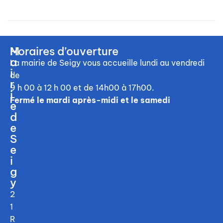
M
Horaires d’ouverture
a
La mairie de Seigy vous accueille
lundi au vendredi
i
de
r
9 h 00 à 12 h 00
et de 14h00 à 17h00.
i
Fermé le mardi après-midi et le samedi
e
d
e
S
e
i
g
y
2
1
R