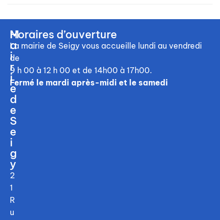
M
Horaires d’ouverture
a
La mairie de Seigy vous accueille
lundi au vendredi
i
de
r
9 h 00 à 12 h 00
et de 14h00 à 17h00.
i
Fermé le mardi après-midi et le samedi
e
d
e
S
e
i
g
y
2
1
R
u