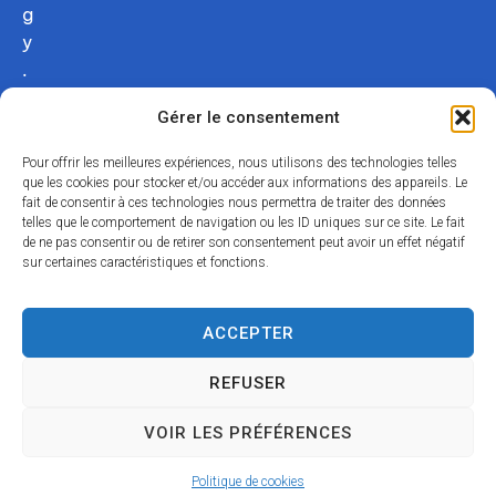
g
y
.
c
Gérer le consentement
o
m
Pour offrir les meilleures expériences, nous utilisons des technologies telles
02
que les cookies pour stocker et/ou accéder aux informations des appareils. Le
fait de consentir à ces technologies nous permettra de traiter des données
54
telles que le comportement de navigation ou les ID uniques sur ce site. Le fait
75
de ne pas consentir ou de retirer son consentement peut avoir un effet négatif
12
sur certaines caractéristiques et fonctions.
31
Nous
ACCEPTER
contacter
REFUSER
Acce
Mentio
Confid
Données
Plan
© 2024
VOIR LES PRÉFÉRENCES
ssibili
ns
entialit
personnell
du
Propulsé par
té
légales
é
es
site
Utopia
Politique de cookies