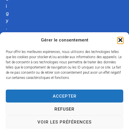
i
g
y
.
c
Gérer le consentement
o
m
Pour offrir les meilleures expériences, nous utilisons des technologies telles
02
que les cookies pour stocker et/ou accéder aux informations des appareils. Le
fait de consentir à ces technologies nous permettra de traiter des données
54
telles que le comportement de navigation ou les ID uniques sur ce site. Le fait
75
de ne pas consentir ou de retirer son consentement peut avoir un effet négatif
12
sur certaines caractéristiques et fonctions.
31
Nous
ACCEPTER
contacter
REFUSER
Acce
Mentio
Confid
Données
Plan
© 2024
VOIR LES PRÉFÉRENCES
ssibili
ns
entialit
personnell
du
Propulsé par