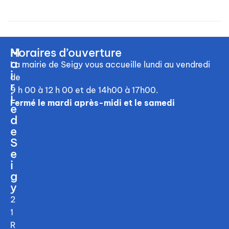
M
Horaires d’ouverture
a
La mairie de Seigy vous accueille
lundi au vendredi
i
de
r
9 h 00 à 12 h 00
et de 14h00 à 17h00.
i
Fermé le mardi après-midi et le samedi
e
d
e
S
e
i
g
y
2
1
R