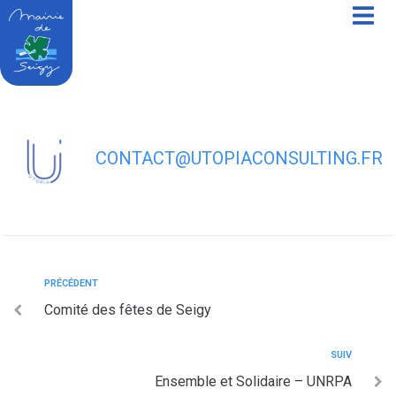
contenu
principal
Association Sportive de Couffy /Seigy
(A.S.C.S)
CONTACT@UTOPIACONSULTING.FR
PRÉCÉDENT
Comité des fêtes de Seigy
SUIV
Ensemble et Solidaire – UNRPA