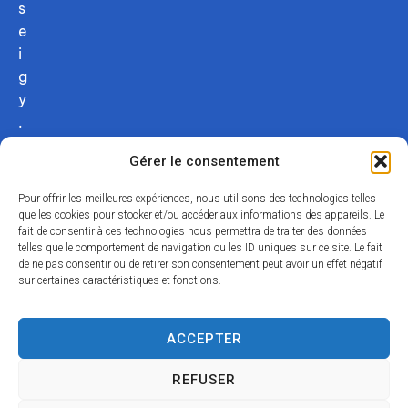
s
e
i
g
y
.
c
Gérer le consentement
o
m
Pour offrir les meilleures expériences, nous utilisons des technologies telles
02
que les cookies pour stocker et/ou accéder aux informations des appareils. Le
fait de consentir à ces technologies nous permettra de traiter des données
54
telles que le comportement de navigation ou les ID uniques sur ce site. Le fait
75
de ne pas consentir ou de retirer son consentement peut avoir un effet négatif
12
sur certaines caractéristiques et fonctions.
31
Nous
ACCEPTER
contacter
REFUSER