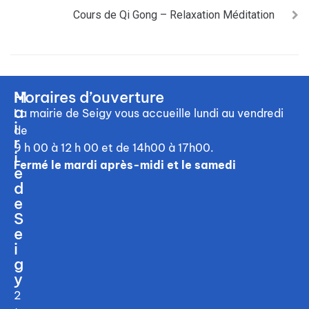
Cours de Qi Gong – Relaxation Méditation
M
Horaires d’ouverture
a
La mairie de Seigy vous accueille
lundi au vendredi
i
de
r
9 h 00 à 12 h 00
et de 14h00 à 17h00.
i
Fermé le mardi après-midi et le samedi
e
d
e
S
e
i
g
y
2