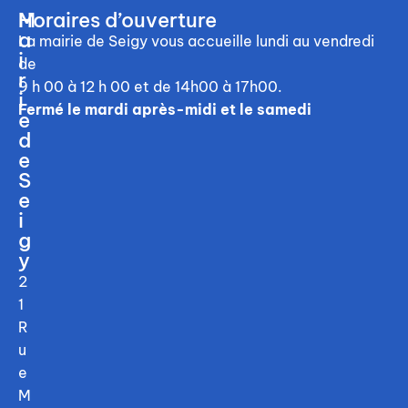
M
Horaires d’ouverture
a
La mairie de Seigy vous accueille
lundi au vendredi
i
de
r
9 h 00 à 12 h 00
et de 14h00 à 17h00.
i
Fermé le mardi après-midi et le samedi
e
d
e
S
e
i
g
y
2
1
R
u
e
M