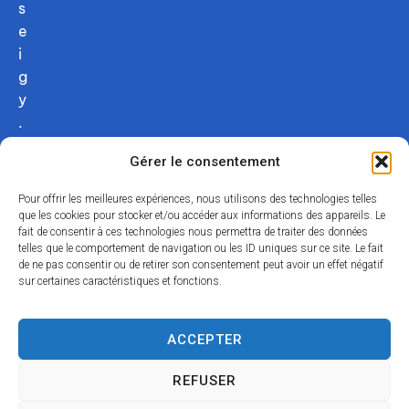
s
e
i
g
y
.
c
Gérer le consentement
o
m
Pour offrir les meilleures expériences, nous utilisons des technologies telles
02
que les cookies pour stocker et/ou accéder aux informations des appareils. Le
fait de consentir à ces technologies nous permettra de traiter des données
54
telles que le comportement de navigation ou les ID uniques sur ce site. Le fait
75
de ne pas consentir ou de retirer son consentement peut avoir un effet négatif
12
sur certaines caractéristiques et fonctions.
31
Nous
ACCEPTER
contacter
REFUSER