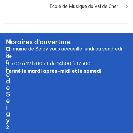
Ecole de Musique du Val de Cher
M
Horaires d’ouverture
a
La mairie de Seigy vous accueille
lundi au vendredi
i
de
r
9 h 00 à 12 h 00
et de 14h00 à 17h00.
i
Fermé le mardi après-midi et le samedi
e
d
e
S
e
i
g
y
2