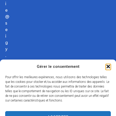
i
e
@
s
e
i
g
y
.
c
Gérer le consentement
o
m
Pour offrir les meilleures expériences, nous utilisons des technologies telles
02
que les cookies pour stocker et/ou accéder aux informations des appareils. Le
fait de consentir à ces technologies nous permettra de traiter des données
54
telles que le comportement de navigation ou les ID uniques sur ce site. Le fait
75
de ne pas consentir ou de retirer son consentement peut avoir un effet négatif
12
sur certaines caractéristiques et fonctions.
31
Nous