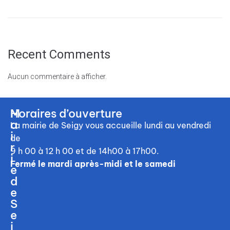
Recent Comments
Aucun commentaire à afficher.
M
Horaires d’ouverture
a
La mairie de Seigy vous accueille
lundi au vendredi
i
de
r
9 h 00 à 12 h 00
et de 14h00 à 17h00.
i
Fermé le mardi après-midi et le samedi
e
d
e
S
e
i