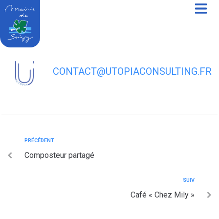
contenu
principal
Base nautique Les Couflons
CONTACT@UTOPIACONSULTING.FR
PRÉCÉDENT
Composteur partagé
SUIV
Café « Chez Mily »