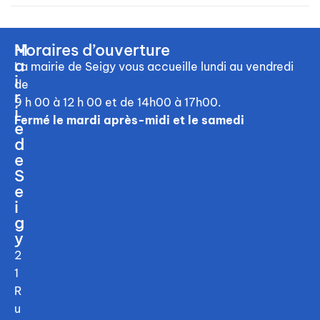
M
Horaires d’ouverture
a
La mairie de Seigy vous accueille
lundi au vendredi
i
de
r
9 h 00 à 12 h 00
et de 14h00 à 17h00.
i
Fermé le mardi après-midi et le samedi
e
d
e
S
e
i
g
y
2
1
R
u