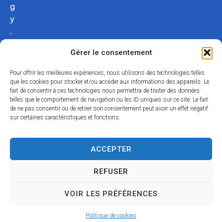
g
y
.
c
Gérer le consentement
o
m
Pour offrir les meilleures expériences, nous utilisons des technologies telles
02
que les cookies pour stocker et/ou accéder aux informations des appareils. Le
fait de consentir à ces technologies nous permettra de traiter des données
54
telles que le comportement de navigation ou les ID uniques sur ce site. Le fait
75
de ne pas consentir ou de retirer son consentement peut avoir un effet négatif
12
sur certaines caractéristiques et fonctions.
31
Nous
ACCEPTER
contacter
REFUSER
Acce
Mentio
Confid
Données
Plan
© 2024
VOIR LES PRÉFÉRENCES
ssibili
ns
entialit
personnell
du
Propulsé par
té
légales
é
es
site
Utopia
Politique de cookies