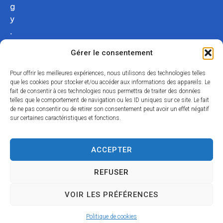
g
y
.
c
Gérer le consentement
o
m
Pour offrir les meilleures expériences, nous utilisons des technologies telles
02
que les cookies pour stocker et/ou accéder aux informations des appareils. Le
fait de consentir à ces technologies nous permettra de traiter des données
54
telles que le comportement de navigation ou les ID uniques sur ce site. Le fait
75
de ne pas consentir ou de retirer son consentement peut avoir un effet négatif
12
sur certaines caractéristiques et fonctions.
31
Nous
ACCEPTER
contacter
REFUSER
Acce
Mentio
Confid
Données
Plan
© 2024
VOIR LES PRÉFÉRENCES
ssibili
ns
entialit
personnell
du
Propulsé par
té
légales
é
es
site
Utopia
Politique de cookies