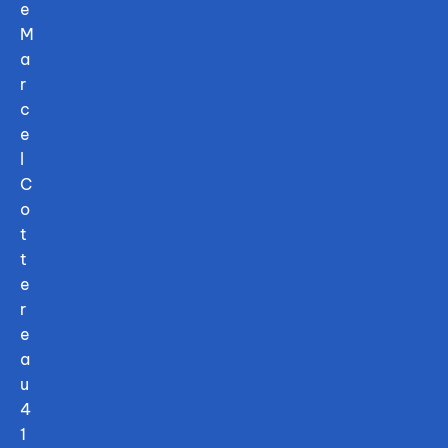
e
M
a
r
c
e
l
C
o
t
t
e
r
e
a
u
4
1