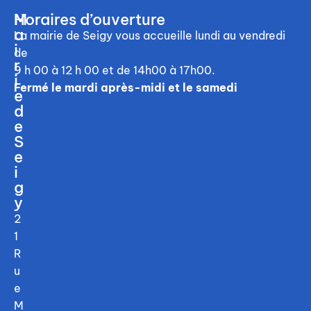
M
Horaires d’ouverture
a
La mairie de Seigy vous accueille
lundi au vendredi
i
de
r
9 h 00 à 12 h 00
et de 14h00 à 17h00.
i
Fermé le mardi après-midi et le samedi
e
d
e
S
e
i
g
y
2
1
R
u
e
M