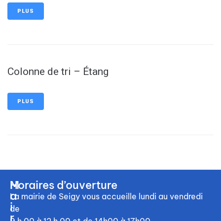
PLUS
Colonne de tri – Étang
PLUS
M
Horaires d’ouverture
a
La mairie de Seigy vous accueille
lundi au vendredi
i
de
r