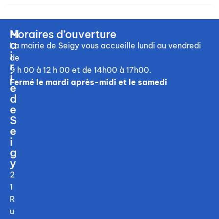
M
Horaires d’ouverture
a
La mairie de Seigy vous accueille
lundi au vendredi
i
de
r
9 h 00 à 12 h 00
et de 14h00 à 17h00.
i
Fermé le mardi après-midi et le samedi
e
d
e
S
e
i
g
y
2
1
R
u