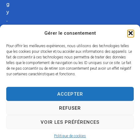
g
y
.
c
Gérer le consentement
o
m
Pour offrir les meilleures expériences, nous utilisons des technologies telles
02
que les cookies pour stocker et/ou accéder aux informations des appareils. Le
fait de consentir à ces technologies nous permettra de traiter des données
54
telles que le comportement de navigation ou les ID uniques sur ce site. Le fait
75
de ne pas consentir ou de retirer son consentement peut avoir un effet négatif
12
sur certaines caractéristiques et fonctions.
31
Nous
ACCEPTER
contacter
REFUSER
Acce
Mentio
Confid
Données
Plan
© 2024
VOIR LES PRÉFÉRENCES
ssibili
ns
entialit
personnell
du
Propulsé par
té
légales
é
es
site
Utopia
Politique de cookies