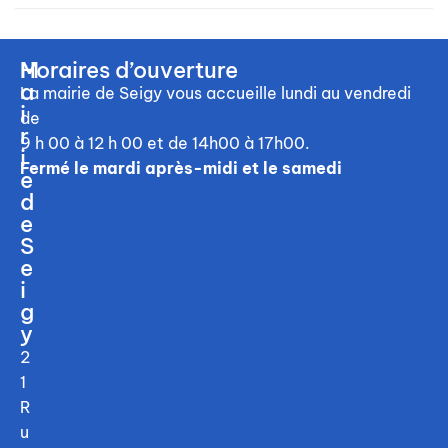
M
Horaires d’ouverture
a
La mairie de Seigy vous accueille
lundi au vendredi
i
de
r
9 h 00 à 12 h 00
et de 14h00 à 17h00.
i
Fermé le mardi après-midi et le samedi
e
d
e
S
e
i
g
y
2
1
R
u