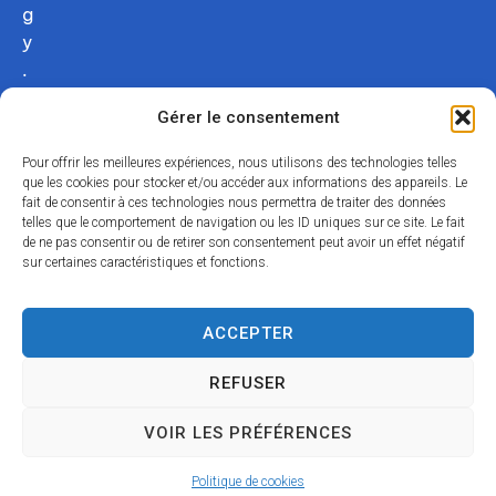
g
y
.
c
Gérer le consentement
o
m
Pour offrir les meilleures expériences, nous utilisons des technologies telles
02
que les cookies pour stocker et/ou accéder aux informations des appareils. Le
fait de consentir à ces technologies nous permettra de traiter des données
54
telles que le comportement de navigation ou les ID uniques sur ce site. Le fait
75
de ne pas consentir ou de retirer son consentement peut avoir un effet négatif
12
sur certaines caractéristiques et fonctions.
31
Nous
ACCEPTER
contacter
REFUSER
Acce
Mentio
Confid
Données
Plan
© 2024
VOIR LES PRÉFÉRENCES
ssibili
ns
entialit
personnell
du
Propulsé par
té
légales
é
es
site
Utopia
Politique de cookies