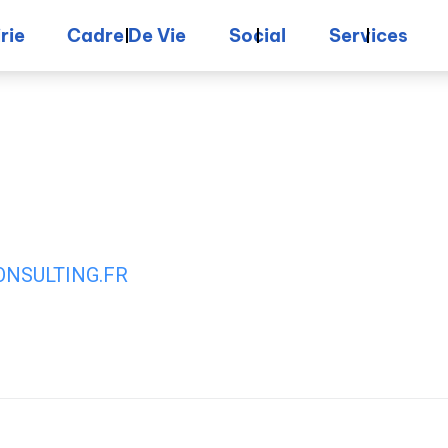
rie
Cadre De Vie
Social
Services
NSULTING.FR