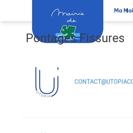
contenu
principal
Ma Mai
Pontages Fissures
CONTACT@UTOPIACO