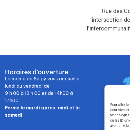
Rue des Co
l’intersection d
l’intercommunali
Horaires d’ouverture
La mairie de Seigy vous accueille
lundi au vendredi de
9 h 00 à 12 h 00
et de 14h00 à
17h00.
Pour offrir l
Fermé le mardi après-midi et le
pour stocker 
samedi
technologies
ou les ID uni
avoir un effe