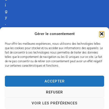
i
g
y
.
c
Gérer le consentement
o
m
Pour offrir les meilleures expériences, nous utilisons des technologies telles
02
que les cookies pour stocker et/ou accéder aux informations des appareils. Le
fait de consentir à ces technologies nous permettra de traiter des données
54
telles que le comportement de navigation ou les ID uniques sur ce site. Le fait
75
de ne pas consentir ou de retirer son consentement peut avoir un effet négatif
12
sur certaines caractéristiques et fonctions.
31
Nous
ACCEPTER
contacter
REFUSER
Acce
Mentio
Confid
Données
Plan
© 2024
VOIR LES PRÉFÉRENCES
ssibili
ns
entialit
personnell
du
Propulsé par