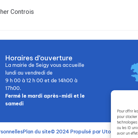
er Controis
Horaires d’ouverture
La mairie de Seigy vous accueille
lundi au vendredi de
9 h 00 à 12 h 00
et de 14h00 à
17h00.
Fermé le mardi après-midi et le
samedi
Pour offrir l
pour stocker 
technologies
ou les ID uni
sonnelles
Plan du site
© 2024 Propulsé par Utopia
avoir un effe