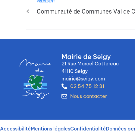
PRÉCÉDENT
Communauté de Communes Val de Ch
Mairie de Seigy
21 Rue Marcel Cottereau
41110 Seigy
mairie@seigy.com
02 54 75 12 31
Nous contacter
Accessibilité
Mentions légales
Confidentialité
Données per