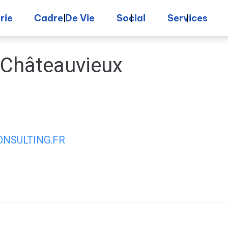
rie
Cadre De Vie
Social
Services
 Châteauvieux
NSULTING.FR