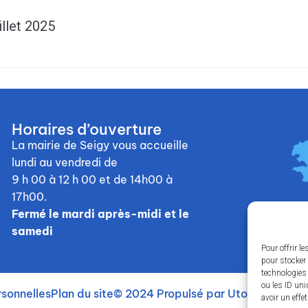
illet 2025
Horaires d’ouverture
La mairie de Seigy vous accueille
lundi au vendredi de
9 h 00 à 12 h 00
et de 14h00 à
17h00.
Fermé le mardi après-midi et le
samedi
Pour offrir l
pour stocker 
technologies
ou les ID uni
sonnelles
Plan du site
© 2024 Propulsé par Utopia
avoir un effe